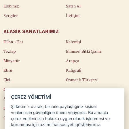
Ekibimiz
Satın Al
Sergiler
İletişim
KLASIK SANATLARIMIZ
Hüsn-i Hat
Kalemişi
Tezhip
Bilimsel Bitki Çizimi
Minyatür
Arapça
Ebru
Kaligrafi
Çini
Osmanlı Türkçesi
Naht
Edirnekari
ÇEREZ YÖNETİMİ
Sedef Kakma
Temel Sanat Eğitimi
Şirketimiz olarak, bizimle paylaştığınız kişisel
Katı'
Güzel Sanatlara Hazırlık
verilerinizin güvenliğine önem veriyoruz. Bu amaçla
Cilt
Teorik Eğitimler
çerez verilerinizin hukuka uygun olarak işlenmesi ve
korunması için azami hassasiyeti gösteriyoruz.