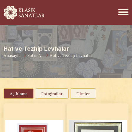
Hat ve Tezhip Levhalar
Anasayfa
Satın Al
Hat ve Tezhip Levhalar
Açıklama
Fotoğraflar
Filmler