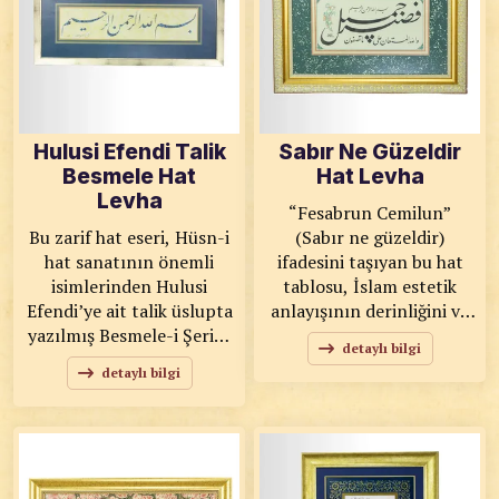
vurmaktadır. Yalın arka
kazandırır. KOD: 0017
plan üzerindeki güçlü
SANATKÂR: Ahmet Zeki
siyah formlar, sanatçının
YAVAŞ ÖLÇÜ: 50x52
kalemindeki ustalığı ve
ESERİN ÖZELLİKLERİ:
istif sanatındaki
Tıpkı Basım
maharetini gözler önüne
Hulusi Efendi Talik
Sabır Ne Güzeldir
seriyor. KOD: 0014
Besmele Hat
Hat Levha
SANATKÂR: Ahmet Zeki
Levha
YAVAŞ ÖLÇÜ: 60x60
“Fesabrun Cemilun”
ESERİN ÖZELLİKLERİ:
Bu zarif hat eseri, Hüsn-i
(Sabır ne güzeldir)
Baskı
hat sanatının önemli
ifadesini taşıyan bu hat
isimlerinden Hulusi
tablosu, İslam estetik
Efendi’ye ait talik üslupta
anlayışının derinliğini ve
yazılmış Besmele-i Şerif’i
zarafetini yansıtan özel
detaylı bilgi
es tetik bir
bir eserdir. Güçlü ve akıcı
detaylı bilgi
kompozisyonla
hat formu ile yazılmış
sunmaktadır. Akıcı ve
olan bu anlamlı söz,
dengeli harf yapılarıyla
sabrın faziletini
öne çıkan talik yazı, esere
hatırlatan manevi bir
hem zarafet hem de
mesaj taşır.