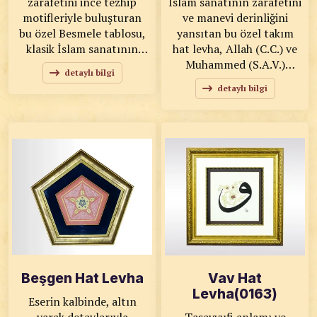
zarafetini ince tezhip
İslam sanatının zarafetini
motifleriyle buluşturan
ve manevi derinliğini
bu özel Besmele tablosu,
yansıtan bu özel takım
klasik İslam sanatının
hat levha, Allah (C.C.) ve
estetik ruhunu yaşam
Muhammed (S.A.V.)
detaylı bilgi
alanlarınıza taşıyor.
isimlerini estetik bir
detaylı bilgi
“Bismillahirrahmanirrahim”
kompozisyonla
yazısının zarif hat formu;
buluşturmaktadır.
altın tonlu floral
Geleneksel hat sanatının
bezemeler ve yeşil
incelikleriyle hazırlanan
paspartu detaylarıyla
eser, bulunduğu mekâna
güçlü bir görsel bütünlük
huzur, anlam ve zarafet
sunmaktadır. KOD: 0132
katacak niteliktedir.
SANATKÂR: Erol
KOD: 0128 SANATKÂR:
DÖNMEZ ÖLÇÜLER:
Ahmet Zeki YAVAŞ
38x66 ESER
ÖLÇÜLER: 45x45 ESER
ÖZELLİKLERİ: Orijinal
ÖZELLİKLERİ: Kök Boya,
Pamuk Tual Baskı
Beşgen Hat Levha
Vav Hat
Levha(0163)
Eserin kalbinde, altın