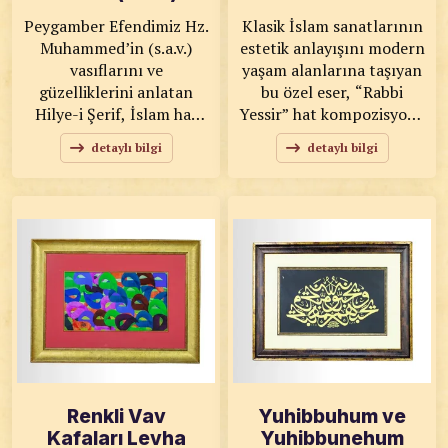
Peygamber Efendimiz Hz.
Klasik İslam sanatlarının
Muhammed’in (s.a.v.)
estetik anlayışını modern
vasıflarını ve
yaşam alanlarına taşıyan
güzelliklerini anlatan
bu özel eser, “Rabbi
Hilye-i Şerif, İslam hat
Yessir” hat kompozisyonu
sanatının en kıymetli
ve zarif ebru dokusuyla
detaylı bilgi
detaylı bilgi
formlarından biridir. Bu
dikkat çekmektedir.
özel eser, Ahmet Zeki
KOD: 0160 SANATKÂR:
Yavaş imzalı çalışmanın
Çırçırlı Ali Efendi
tıpkı basımı olarak
ÖLÇÜLER: 50x57 ESER
hazırlanmış olup, klasik
ÖZELLİKLERİ: Tıpkı
hat ve tezhip sanatının
Basım
zarif uyumunu yansıtır.
KOD: 0158 SANATKÂR:
Ahmet Zeki YAVAŞ
ÖLÇÜLER: 60x72 ESER
ÖZELLİKLERİ: Tıpkı
Basım
Renkli Vav
Yuhibbuhum ve
Kafaları Levha
Yuhibbunehum