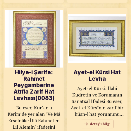
arasında yer alır. Bu özel
Dengeli kompozisyonu,
çalışma; zarif tezhip
sade ve şık renk
detayları, dengeli
geçişleriyle ön plana
kompozisyonu ve klasik
çıkan eser, huzur ve
hat üslubuyla hazırlanmış
maneviyatı yaşam
olup, geleneksel sanatın
alanlarınıza taşır. KOD:
inceliğini yaşam
0070 SANATKÂR: Ahmet
alanlarınıza taşır. KOD:
Zeki YAVAŞ ÖLÇÜLER:
0064 SANATKÂR:
26x51 ESER
Ümmühan ÖLÇÜLER:
ÖZELLİKLERİ: Baskı
72,5x97,5 ESER
Hilye-i Şerife:
Ayet-el Kürsi Hat
ÖZELLİKLERİ: Tıpkı
Rahmet
Levha
Basım
Peygamberine
Ayet-el Kürsî: İlahi
Atıfla Zarif Hat
Kudretin ve Korumanın
Levhası(0083)
Sanatsal İfadesi Bu eser,
Bu eser, Kur’an-ı
Ayet-el Kürsînin zarif bir
Kerim’de yer alan "Ve Mâ
hüsn-i hat yorumunu
Erselnâke İllâ Rahmeten
sunmaktadır. İslam
detaylı bilgi
Lil Âlemîn" ifadesini
inancında en faziletli