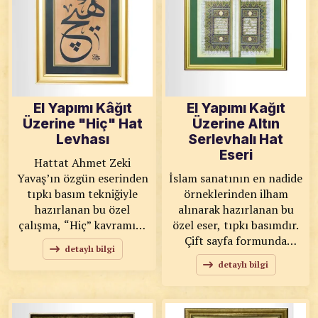
canlılık ve hareket
Osmanlı sanat
kazandırır. Geleneksel
geleneğinin estetik
sanatların uyum içinde
anlayışını güçlü bir
buluştuğu bu tablo, hem
şekilde ortaya koyar.
manevi anlamı hem de
Dengeli kompozisyonu ve
dekoratif değeriyle yaşam
detaylı bezemeleri
alanlarında özel bir yer
sayesinde hem manevi
El Yapımı Kâğıt
El Yapımı Kağıt
edinir. KOD: 0022
hem de görsel açıdan
Üzerine "Hiç" Hat
Üzerine Altın
SANATKÂR: Ali TEK
etkileyici bir atmosfer
Levhası
Serlevhalı Hat
ÖLÇÜ: 44x71 ESERİN
sunar. KOD: 0025
Eseri
ÖZELLİKLERİ: Orijinal
SANATKÂR: Ahmet Zeki
Hattat Ahmet Zeki
YAVAŞ ÖLÇÜ: 68x90
Yavaş’ın özgün eserinden
İslam sanatının en nadide
ESERİN ÖZELLİKLERİ:
tıpkı basım tekniğiyle
örneklerinden ilham
Tıpkı Basım
hazırlanan bu özel
alınarak hazırlanan bu
çalışma, “Hiç” kavramını
özel eser, tıpkı basımdır.
güçlü bir hat
Çift sayfa formunda
detaylı bilgi
kompozisyonu ile
tasarlanan kompozisyon,
detaylı bilgi
yansıtır. Tasavvuf
klasik yazma eser
düşüncesinde önemli bir
estetiğini günümüze
yere sahip olan “Hiç”,
taşıyan zarif bir bütünlük