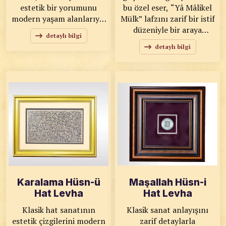
estetik bir yorumunu
bu özel eser, “Yâ Mâlikel
modern yaşam alanlarıyla
Mülk” lafzını zarif bir istif
buluşturuyor. Gümüş
düzeniyle bir araya
detaylı bilgi
tonlu işleme detayları,
getiriyor. Geleneksel yazı
detaylı bilgi
klasik ahşap çerçevesi ve
formu, dengeli
lacivert nazar motifi ile
kompozisyonu ve sade
hem manevi hem
renk geçişleri sayesinde
dekoratif bir atmosfer
hem manevi hem de
sunar. KOD: 0106
dekoratif bir atmosfer
SANATKÂR: Ahmet Zeki
oluşturur. KOD: 0109
YAVAŞ ÖLÇÜLER: 40x51
SANATKÂR: Ahmet Zeki
ESER ÖZELLİKLERİ:
YAVAŞ ÖLÇÜLER: 48x58
Gümüş Koleksiyon,
ESER ÖZELLİKLERİ: Özel
Orijinal
Baskı
Karalama Hüsn-ü
Maşallah Hüsn-i
Hat Levha
Hat Levha
Klasik hat sanatının
Klasik sanat anlayışını
estetik çizgilerini modern
zarif detaylarla