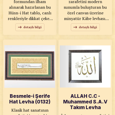
formundan ilham
zarafetini modern
alınarak hazırlanan bu
sunumla buluşturan bu
Hüsn-i Hat tablo, canlı
özel canvas üzerine
renkleriyle dikkat çeker.
minyatür Kâbe levhası,
Klasik hat sanatını çağdaş
estetik ve manevi değeri
detaylı bilgi
detaylı bilgi
bir yorumla sunan bu
bir arada sunar. Ebru
eser, dekoratif ve özgün
desenli zemin üzerine
bir görünüm sağlar. KOD:
işlenen hat sanatı
0116 SANATKÂR: Ahmet
detayları ve merkezde yer
Zeki YAVAŞ ÖLÇÜLER:
alan Kâbe tasviri, esere
43x56,5 ESER
derinlik ve anlam
ÖZELLİKLERİ: Tıpkı
kazandırır. KOD: 0120
Basım
SANATKÂR: Nuray
KIRKGÖZ ÖLÇÜLER:
93x72 ESER
ÖZELLİKLERİ: Orijinal
Besmele-i Şerife
ALLAH C.C -
Hat Levha (0132)
Muhammed S.A.V
Takım Levha
Klasik hat sanatının