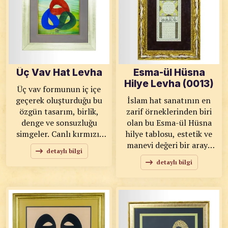
YAVAŞ ÖLÇÜ: 48x61
Zeki YAVAŞ ÖLÇÜ: 29x56
ESERİN ÖZELLİKLERİ: El
ESERİN ÖZELLİKLERİ: El
yapımı kağıt üzerine kök
yapımı kağıt üzerine is
boya kullanılarak
mürekkebi kullanılarak
hazırlanmış olup, tıpkı
hazırlanan bu çalışma,
basım tekniğiyle
tıpkı basım tekniği ile
Üç Vav Hat Levha
Esma-ül Hüsna
geleneksel sanat
geleneksel sanat
Hilye Levha (0013)
anlayışını günümüze
anlayışını günümüze
Üç vav formunun iç içe
taşımaktadır.
taşımaktadır.
geçerek oluşturduğu bu
İslam hat sanatının en
özgün tasarım, birlik,
zarif örneklerinden biri
denge ve sonsuzluğu
olan bu Esma-ül Hüsna
simgeler. Canlı kırmızı,
hilye tablosu, estetik ve
mavi ve yeşil tonların
manevi değeri bir araya
detaylı bilgi
uyumu, enerjik bir estetik
getiren özel bir
detaylı bilgi
sunarken arka plandaki
çalışmadır.
yumuşak geçişler esere
Kompozisyonunda
derinlik katar. Modern ve
Allah’ın güzel isimleri
geleneksel çizgileri bir
(Esma-ül Hüsna) ve klasik
araya getiren bu özel
hilye düzeni, geleneksel
çalışma, yaşam
tezhip motifleriyle