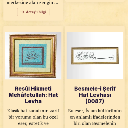
merkezine alan zengin bir
ayetlerden biri olarak
hüsn-i hat ve tezhip
kabul edilen Ayet-el
detaylı bilgi
çalışmasıdır. “Seni ancak
Kürsî, Allah’ın kudretini,
âlemlere rahmet olarak
ilmini ve mutlak
gönderdik” anlamına
hâkimiyetini ifade eder.
gelen bu ayet, Peygamber
KOD: 0084 SANATKÂR:
Efendimiz’in (s.a.v.) tüm
Ali HÜSREVOĞLU
insanlığa rahmet oluşunu
ÖLÇÜLER: 60x90 ESER
vurgular. KOD: 0083
ÖZELLİKLERİ: Tıpkı
SANATKÂR: Heysem
Basım
Salmo ALHALABİ
ÖLÇÜLER: 84x109 ESER
ÖZELLİKLERİ: Tıpkı
Basım
Resûl Hikmeti
Besmele-i Şerif
Mehâfetullah: Hat
Hat Levhası
Levha
(0087)
Klasik hat sanatının zarif
Bu eser, İslam kültürünün
bir yorumu olan bu özel
en anlamlı ifadelerinden
eser, estetik ve
biri olan Besmelenin