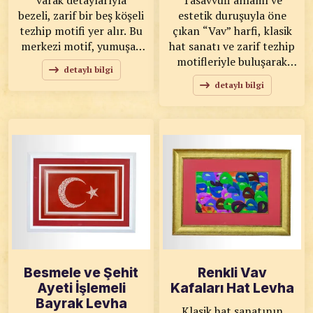
varak detaylarıyla
Tasavvufi anlamı ve
bezeli, zarif bir beş köşeli
estetik duruşuyla öne
tezhip motifi yer alır. Bu
çıkan “Vav” harfi, klasik
merkezi motif, yumuşak
hat sanatı ve zarif tezhip
bir pembe zemin üzerine
motifleriyle buluşarak
detaylı bilgi
yerleştirilmiş ve etrafı iç
özel bir sanat eserine
detaylı bilgi
içe geçmiş Arapça hüsn-i
dönüştürülmüştür. Siyah
hat yazılarıyla çevrilidir.
zemin üzerine akıcı
Her bir köşe ve
formda işlenen vav harfi;
kıvrım, geleneksel Rumi
içerisindeki ince floral
ve Hatayi desenlerinin
desenler ve altın tonlu
eşsiz güzelliğini yansıtır.
detaylarla klasik sanat
KOD: 0200 SANATKÂR:
anlayışını modern
Ahmet Zeki YAVAŞ
dekorasyonla bir araya
ÖLÇÜLER: 52x57 ESER
getirir. KOD: 0163
ÖZELLİKLERİ: Orijinal
SANATKÂR: ÖLÇÜLER:
55x55 ESER
ÖZELLİKLERİ: Orijinal
Besmele ve Şehit
Renkli Vav
Ayeti İşlemeli
Kafaları Hat Levha
Bayrak Levha
Klasik hat sanatının