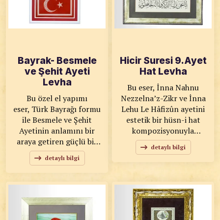
Bayrak- Besmele
Hicir Suresi 9.Ayet
ve Şehit Ayeti
Hat Levha
Levha
Bu eser, İnna Nahnu
Bu özel el yapımı
Nezzelna’z-Zikr ve İnna
eser, Türk Bayrağı formu
Lehu Le Hâfizûn ayetini
ile Besmele ve Şehit
estetik bir hüsn-i hat
Ayetinin anlamını bir
kompozisyonuyla
araya getiren güçlü bir
sunmaktadır. "Kur'anı Biz
detaylı bilgi
kompozisyondur. Hilal ve
İndirdik ve Onun
detaylı bilgi
yıldız formu içerisine
Koruyucusu
ustalıkla yerleştirilen hat
Biziz" anlamına gelen bu
yazıları, hem milli kimliği
ayet, ilahi kelamın
hem de manevi derinliği
korunmuşluğunu ve
yansıtır. KOD: 0001
ebediliğini vurgular. KOD:
SANATKÂR: Ahmet Zeki
0002 SANATKÂR: Ahmet