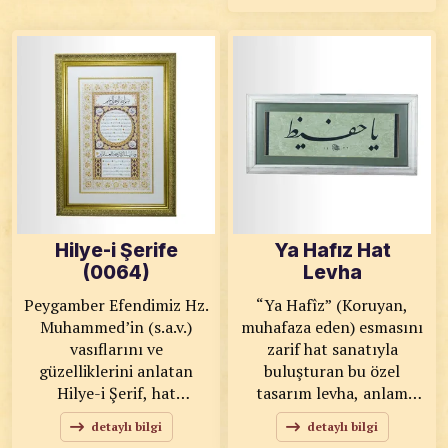
kompozisyonu sayesinde
tonlarının derin lacivert
bulunduğu ortama estetik
zeminle buluştuğu bu
ve manevi bir atmosfer
tasarım, hem manevi
katar. KOD: 0062
anlamı hem de görsel
SANATKÂR: Aydın
gücüyle bulunduğu
KIZILYAR ÖLÇÜLER:
ortama güçlü bir karakter
77,5x81,5 ESER
kazandırır. KOD: 0063
ÖZELLİKLERİ: Orijinal
SANATKÂR: Ahmet Zeki
YAVAŞ ÖLÇÜLER: 48x48
ESER ÖZELLİKLERİ:
Tıpkı Basım
Hilye-i Şerife
Ya Hafız Hat
(0064)
Levha
Peygamber Efendimiz Hz.
“Ya Hafîz” (Koruyan,
Muhammed’in (s.a.v.)
muhafaza eden) esmasını
vasıflarını ve
zarif hat sanatıyla
güzelliklerini anlatan
buluşturan bu özel
Hilye-i Şerif, hat
tasarım levha, anlam
sanatının en kıymetli ve
yüklü ve estetik bir
detaylı bilgi
detaylı bilgi
anlam yüklü eserleri
dekoratif üründür.