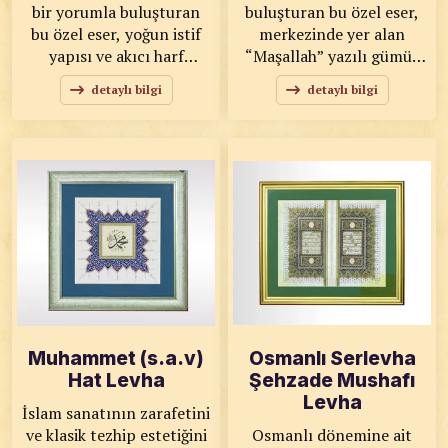
bir yorumla buluşturan
buluşturan bu özel eser,
bu özel eser, yoğun istif
merkezinde yer alan
yapısı ve akıcı harf
“Maşallah” yazılı gümüş
kompozisyonuyla dikkat
işlemeli formuyla dikkat
detaylı bilgi
detaylı bilgi
çekiyor. “Karalama hat”
çekiyor. Bordo tonlu
tarzının özgün
kadife zemin ve ahşap
dinamizmini yansıtan
görünümlü klasik çerçeve
çalışma, klasik sanat
tasarımı, esere güçlü ve
anlayışını çağdaş
asil bir görünüm
dekorasyonla uyumlu hale
kazandırır. KOD: 0111
getiriyor. KOD: 0109
SANATKÂR: Ahmet Zeki
SANATKÂR: Ahmet Zeki
YAVAŞ ÖLÇÜLER: 34x34
YAVAŞ ÖLÇÜLER: 45x62
ESER ÖZELLİKLERİ:
ESER ÖZELLİKLERİ: Özel
Gümüş Koleksiyon
Baskı
Muhammet (s.a.v)
Osmanlı Serlevha
Hat Levha
Şehzade Mushafı
Levha
İslam sanatının zarafetini
ve klasik tezhip estetiğini
Osmanlı dönemine ait