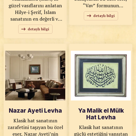
güzel vasıflarını anlatan
“Vav” formunun
Hilye-i Şerif, İslam
zarafetini çağdaş bir
detaylı bilgi
sanatının en değerli ve
yorumla sunmaktadır.
anlamlı eserlerinden
Yeşil ve mavi tonlarının
detaylı bilgi
biridir. Bu özel tablo,
dengeli uyumu, ebru etkili
geleneksel hat sanatı ve
arka plan ile birleşerek
tezhip süslemelerinin
esere derinlik ve özgün
yüksek kaliteli özel baskı
bir karakter kazandırır.
tekniğiyle hazırlanmış şık
KOD: 0102
bir yorumudur. KOD:
SANATKÂR: Ahmet Zeki
0099 SANATKÂR: Ahmet
YAVAŞ ÖLÇÜLER: 45x66
Zeki YAVAŞ ÖLÇÜLER:
ESER ÖZELLİKLERİ: Özel
83x60 ESER
Baskı
ÖZELLİKLERİ: Tıpkı
Basım
Nazar Ayeti Levha
Ya Malik el Mülk
Hat Levha
Klasik hat sanatının
zarafetini taşıyan bu özel
Klasik hat sanatının
eser, Nazar Ayeti’nin
güçlü estetiğini yansıtan