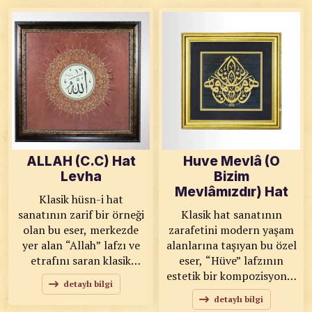
bir arada sunan şık bir
kompozisyonu, dengeli
dekoratif üründür.
formu ve güçlü duruşuyla
KOD:0055 SANATKÂR:
bulunduğu ortama
Levent KARADUMAN
derinlik katar. KOD: 0059
ÖLÇÜLER: 76x93 ESER
SANATKÂR: Ahmet Zeki
ÖZELLİKLERİ: Tıpkı
YAVAŞ ÖLÇÜLER: 30x57
Basım
ESER ÖZELLİKLERİ:
Orijinal
ALLAH (C.C) Hat
Huve Mevlâ (O
Levha
Bizim
Mevlâmızdır) Hat
Klasik hüsn-i hat
sanatının zarif bir örneği
Klasik hat sanatının
olan bu eser, merkezde
zarafetini modern yaşam
yer alan “Allah” lafzı ve
alanlarına taşıyan bu özel
etrafını saran klasik
eser, “Hüve” lafzının
tezhip süslemeleriyle
estetik bir kompozisyonla
detaylı bilgi
dikkat çeker. Altın tonlu
işlendiği dikkat çekici bir
detaylı bilgi
detaylar ve dengeli
çalışmadır. Altın