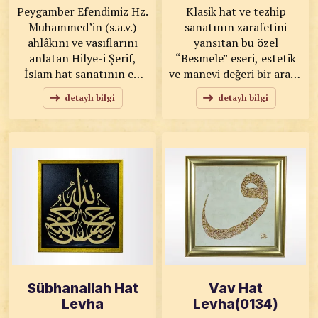
Peygamber Efendimiz Hz.
Klasik hat ve tezhip
Muhammed’in (s.a.v.)
sanatının zarafetini
ahlâkını ve vasıflarını
yansıtan bu özel
anlatan Hilye-i Şerif,
“Besmele” eseri, estetik
İslam hat sanatının en
ve manevi değeri bir arada
kıymetli formlarından
sunan seçkin bir
detaylı bilgi
detaylı bilgi
biridir. Bu özel eser; zarif
çalışmadır. Ustalıkla
hat kompozisyonu, ince
yazılmış hat
tezhip süslemeleri ve
kompozisyonu, ince
klasik üslubuyla
tezhip detaylarıyla
hazırlanmış olup, hem
çevrelenerek görsel bir
estetik hem de manevi
bütünlük ve derinlik
değeri yüksek bir sanat
kazandırılmıştır. KOD:
çalışmasıdır. KOD: 0069
0080 SANATKÂR: Adem
SANATKÂR: Mustafa
SAKAL ÖLÇÜLER: 64x71
Rakım Efendi ÖLÇÜLER:
ESER ÖZELLİKLERİ:
34x64 ESER
Tıpkı Basım
ÖZELLİKLERİ: Tıpkı
Sübhanallah Hat
Vav Hat
Basım
Levha
Levha(0134)