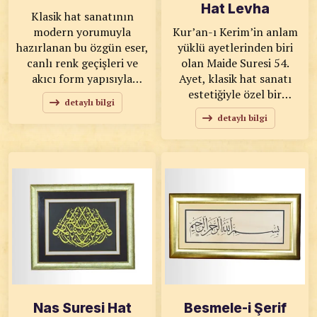
Hat Levha
Klasik hat sanatının
modern yorumuyla
Kur’an-ı Kerim’in anlam
hazırlanan bu özgün eser,
yüklü ayetlerinden biri
canlı renk geçişleri ve
olan Maide Suresi 54.
akıcı form yapısıyla
Ayet, klasik hat sanatı
bulunduğu ortama enerjik
estetiğiyle özel bir
detaylı bilgi
ve estetik bir karakter
kompozisyonda
detaylı bilgi
kazandırıyor. KOD: 0169
buluşuyor. Siyah zemin
SANATKÂR: Ahmet Zeki
üzerine altın tonlu yazı
YAVAŞ ÖLÇÜLER: 47x63
detayları ve klasik çerçeve
ESER ÖZELLİKLERİ:
formu sayesinde eser,
Tıpkı Basım
bulunduğu ortama güçlü
ve zarif bir atmosfer
kazandırır. KOD: 0171
SANATKÂR: Ahmet Zeki
YAVAŞ ÖLÇÜLER: 55x74
ESER ÖZELLİKLERİ: Baskı
Nas Suresi Hat
Besmele-i Şerif