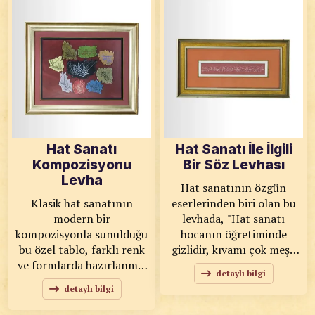
sanatının inceliklerini
Efendimiz’in (s.a.v.) tüm
modern sunumla
insanlığa rahmet oluşunu
birleştirir. KOD: 0034
vurgular. KOD: 0053
SANATKÂR: Ahmet Zeki
SANATKÂR: Heysem
YAVAŞ ÖLÇÜLER: 50x57
Salmo ALHALABİ
ESER ÖZELLİKLERİ:
ÖLÇÜLER: 100x127 ESER
Orijinal
ÖZELLİKLERİ: Orijinal
Hat Sanatı
Hat Sanatı İle İlgili
Kompozisyonu
Bir Söz Levhası
Levha
Hat sanatının özgün
Klasik hat sanatının
eserlerinden biri olan bu
modern bir
levhada, "Hat sanatı
kompozisyonla sunulduğu
hocanın öğretiminde
bu özel tablo, farklı renk
gizlidir, kıvamı çok meşk
ve formlarda hazırlanmış
yazmakla, devamı İslam
detaylı bilgi
yazı parçalarının uyumlu
dinini yaşamakla olur."
detaylı bilgi
birlikteliğiyle dikkat çeker.
yazılmıştır. Usta işçilikle
Estetik ve manevi değeri
hazırlanmış yazı