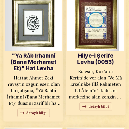
insanın nefsini
sunar. Eserde yer alan
arındırarak hakikate
ince tezhip süslemeleri ve
yönelişini simgeler. KOD:
altın detaylar, sanatın
0029 SANATKÂR: Ahmet
ihtişamını ve ustalığını
Zeki YAVAŞ ÖLÇÜLER:
yansıtırken; kullanılan
50x62 ESER
doğal toprak boyalar
ÖZELLİKLERİ: El Yapımı
esere sıcak, otantik ve
Kâğıt, Tıpkı Basım
zamansız bir karakter
kazandırır. KOD: 0032
"Ya Râb İrhamnî
Hilye-i Şerife
SANATKÂR: Mehmet
(Bana Merhamet
Levha (0053)
ŞEKER ÖLÇÜLER: 43x50
Et)" Hat Levha
ESER ÖZELLİKLERİ: El
Bu eser, Kur’an-ı
Yapımı Kâğıt, Toprak
Hattat Ahmet Zeki
Kerim’de yer alan "Ve Mâ
Boya, Altın, Tıpkı Basım
Yavaş’ın özgün eseri olan
Erselnâke İllâ Rahmeten
bu çalışma, “Yâ Rabbî
Lil Âlemîn" ifadesini
İrhamnî (Bana Merhamet
merkezine alan zengin bir
Et)" duasını zarif bir hat
hüsn-i hat ve tezhip
detaylı bilgi
kompozisyonu ile sunar.
çalışmasıdır. “Seni ancak
detaylı bilgi
Derin manevi anlamı ve
âlemlere rahmet olarak
estetik dengesiyle dikkat
gönderdik” anlamına
çeken eser, klasik hat
gelen bu ayet, Peygamber