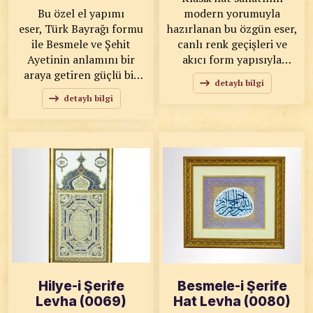
Bu özel el yapımı
modern yorumuyla
eser, Türk Bayrağı formu
hazırlanan bu özgün eser,
ile Besmele ve Şehit
canlı renk geçişleri ve
Ayetinin anlamını bir
akıcı form yapısıyla
araya getiren güçlü bir
bulunduğu ortama enerjik
detaylı bilgi
kompozisyondur. Hilal ve
ve estetik bir karakter
detaylı bilgi
yıldız formu içerisine
kazandırıyor. Dinamik
ustalıkla yerleştirilen hat
kompozisyonu sayesinde
yazıları, hem milli kimliği
klasik ve modern
hem de manevi derinliği
dekorasyon stilleriyle
yansıtır. KOD: 0168
uyum sağlayan eser,
SANATKÂR: Ahmet Zeki
özellikle yaşam alanları,
YAVAŞ ÖLÇÜLER: 48x61
ofisler ve sanat köşeleri
ESER ÖZELLİKLERİ:
için dikkat çekici bir seçim
Tıpkı Basım
sunar. KOD: 0169
SANATKÂR: Ahmet Zeki
YAVAŞ ÖLÇÜLER: 47x63
ESER ÖZELLİKLERİ:
Hilye-i Şerife
Besmele-i Şerife
Tıpkı Basım
Levha (0069)
Hat Levha (0080)