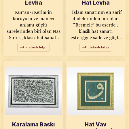
Levha
Hat Levha
Kur’an-ı Kerim’in
İslam sanatının en zarif
koruyucu ve manevi
ifadelerinden biri olan
anlamı güçlü
“Besmele” bu eserde ,
surelerinden biri olan Nas
klasik hat sanatı
Suresi, klasik hat sanatı
estetiğiyle sade ve güçlü
estetiğiyle özel bir
bir kompozisyonda
detaylı bilgi
detaylı bilgi
kompozisyonda hayat
sunuluyor. KOD: 0173
buluyor. KOD: 0172
SANATKÂR: Ahmet Zeki
SANATKÂR: Ahmet Zeki
YAVAŞ ÖLÇÜLER: 50x100
YAVAŞ ÖLÇÜLER: 62x74
ESER ÖZELLİKLERİ: El
Yapımı Kâğıt, İs
Mürekkep Baskı
Karalama Baskı
Hat Vav