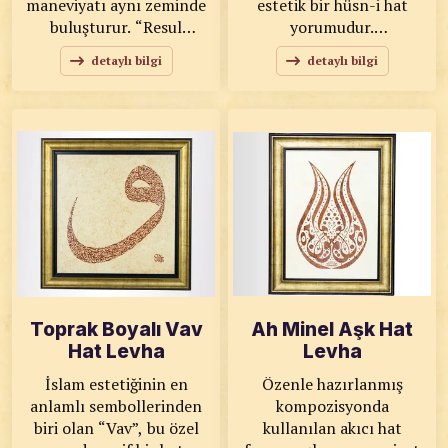
maneviyatı aynı zeminde
estetik bir hüsn-i hat
buluşturur. “Resul
yorumudur.
Hikmeti” ibaresinin
“Bismillahirrahmanirrahim”
detaylı bilgi
detaylı bilgi
sanatsal bir
(Rahmân ve Rahîm olan
kompozisyonla işlendiği
Allah’ın adıyla) sözünü
bu tablo, geleneksel
taşıyan bu çalışma, her
sanat anlayışını modern
işin başında Allah’ı
mekânlara taşıyan güçlü
anmanın önemini
bir dekoratif parçadır.
vurgular. KOD: 0087
KOD: 0085 SANATKÂR:
SANATKÂR: Ahmet Zeki
Ahmet TEMİZ- Fisun
YAVAŞ ÖLÇÜLER: 36x99
ONAMAY ÖLÇÜLER:
ESER ÖZELLİKLERİ:
60x66 ESER
Tıpkı Basım
ÖZELLİKLERİ: Orijinal
Toprak Boyalı Vav
Ah Minel Aşk Hat
Hat Levha
Levha
İslam estetiğinin en
Özenle hazırlanmış
anlamlı sembollerinden
kompozisyonda
biri olan “Vav”, bu özel
kullanılan akıcı hat