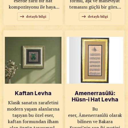
eserde zarif bir hat
formu, aşk ve maneviyat
kompozisyonu ile hayat
temasını güçlü bir görsel
buluyor. Tevazu, kulluk ve
dil ile yansıtır. Altın
detaylı bilgi
detaylı bilgi
yaratılışın özünü temsil
tonlu çerçevesi ile
eden Vav formu, ince
bütünleşen eser,
işçilikle yazı sanatına
bulunduğu ortama
dönüştürülerek güçlü bir
sıcaklık ve prestij katar.
görsel ifade sunar. KOD:
KOD: 0089 SANATKÂR:
0088 SANATKÂR: Ahmet
Ahmet Zeki YAVAŞ
Zeki YAVAŞ ÖLÇÜLER:
ÖLÇÜLER: 51x66 ESER
75x75 ESER
ÖZELLİKLERİ: Toprak
ÖZELLİKLERİ: Toprak
Boya, Pamuk Tual Baskı
Boya, Pamuk Tual Baskı
Kaftan Levha
Amenerrasûlü:
Hüsn-i Hat Levha
Klasik sanatın zarafetini
modern yaşam alanlarına
Bu
taşıyan bu özel eser,
eser, Âmenerrasûlü olarak
kaftan formundan ilham
bilinen ve Bakara
alan özgün tasarımıyla
Suresi’nin son iki ayetini