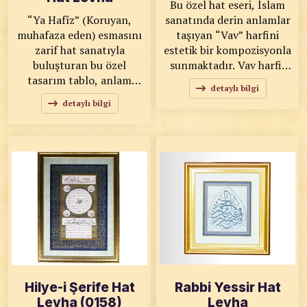
Bu özel hat eseri, İslam
“Ya Hafîz” (Koruyan,
sanatında derin anlamlar
muhafaza eden) esmasını
taşıyan “Vav” harfini
zarif hat sanatıyla
estetik bir kompozisyonla
buluşturan bu özel
sunmaktadır. Vav harfi;
tasarım tablo, anlam
tevazu, sabır ve kulluk
detaylı bilgi
yüklü ve estetik bir
bilincini simgeleyen güçlü
detaylı bilgi
eserdir. Dengeli
bir sembol olarak öne
kompozisyonu, sade ve
çıkar. Harfin iç kısmında
şık renk geçişleriyle ön
yer alan ince hat
plana çıkan eser, huzur ve
motifleri, esere zengin bir
maneviyatı yaşam
detay ve sanatsal derinlik
alanlarınıza taşır. KOD:
kazandırır. KOD: 0157
0140 SANATKÂR: Ahmet
SANATKÂR: Ahmet Zeki
Zeki YAVAŞ ÖLÇÜLER:
YAVAŞ ÖLÇÜLER: 50x50
46x76 ESER
ESER ÖZELLİKLERİ: Kök
ÖZELLİKLERİ: Pamuk
Boya, Pamuk Tual Baskı
Tual Baskı
Hilye-i Şerife Hat
Rabbi Yessir Hat
Levha (0158)
Levha