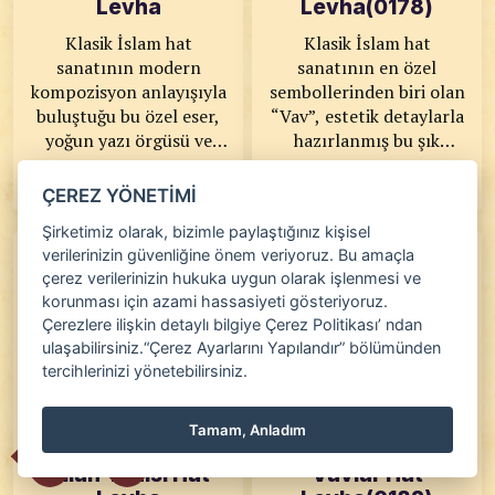
Levha
Levha(0178)
Klasik İslam hat
Klasik İslam hat
sanatının modern
sanatının en özel
kompozisyon anlayışıyla
sembollerinden biri olan
buluştuğu bu özel eser,
“Vav”, estetik detaylarla
yoğun yazı örgüsü ve
hazırlanmış bu şık
ritmik form yapısıyla
tabloda hayat buluyor.
detaylı bilgi
detaylı bilgi
dikkat çekmektedir. Siyah
Altın tonlu işlemeli
ÇEREZ YÖNETİMİ
mürekkebin güçlü
çerçevesi ve derin yeşil
Şirketimiz olarak, bizimle paylaştığınız kişisel
karakteri ile oluşturulan
zeminiyle dikkat çeken
verilerinizin güvenliğine önem veriyoruz. Bu amaçla
detaylı kompozisyon,
eser; huzuru, tevazuyu ve
çerez verilerinizin hukuka uygun olarak işlenmesi ve
klasik hat estetiğini
manevi derinliği yaşam
korunması için azami hassasiyeti gösteriyoruz.
çağdaş bir yorumla sunar.
alanlarınıza taşıyor. KOD:
Çerezlere ilişkin detaylı bilgiye Çerez Politikası’ ndan
KOD: 0177 SANATKÂR:
0178 SANATKÂR: Ahmet
ulaşabilirsiniz.“Çerez Ayarlarını Yapılandır” bölümünden
Ahmet Zeki YAVAŞ
Zeki YAVAŞ ÖLÇÜLER:
tercihlerinizi yönetebilirsiniz.
ÖLÇÜLER: 51x 78,5 ESER
50x57 ESER
ÖZELLİKLERİ: Baskı
ÖZELLİKLERİ: 24 Karat
Altın, El Yapımı Kâğıt
Tamam, Anladım
Allah Yazısı Hat
Vavlar Hat