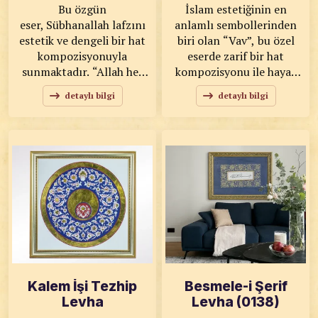
Bu özgün
İslam estetiğinin en
eser, Sübhanallah lafzını
anlamlı sembollerinden
estetik ve dengeli bir hat
biri olan “Vav”, bu özel
kompozisyonuyla
eserde zarif bir hat
sunmaktadır. “Allah her
kompozisyonu ile hayat
türlü eksiklikten uzaktır”
buluyor. Tevazu, kulluk ve
detaylı bilgi
detaylı bilgi
anlamına gelen bu zikir,
yaratılışın özünü temsil
İslam kültüründe yüceliği
eden Vav formu, ince
ve kusursuzluğu ifade
işçilikle yazı sanatına
eder. KOD: 0081
dönüştürülerek güçlü bir
SANATKÂR: Ahmet Zeki
görsel ifade sunar. KOD:
YAVAŞ ÖLÇÜLER: 53x57
0134 SANATKÂR: Ahmet
ESER ÖZELLİKLERİ:
Zeki YAVAŞ ÖLÇÜLER:
Orijinal
75x76 ESER
ÖZELLİKLERİ: Toprak
Boya, Pamuk Tual Baskı
Kalem İşi Tezhip
Besmele-i Şerif
Levha
Levha (0138)