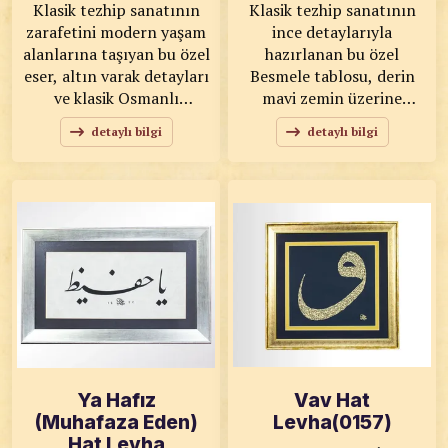
Klasik tezhip sanatının
Klasik tezhip sanatının
zarafetini modern yaşam
ince detaylarıyla
alanlarına taşıyan bu özel
hazırlanan bu özel
eser, altın varak detayları
Besmele tablosu, derin
ve klasik Osmanlı
mavi zemin üzerine
motifleriyle estetik bir
işlenen altın floral
detaylı bilgi
detaylı bilgi
bütünlük sunuyor. Mavi,
motifleriyle estetik ve
kırmızı ve altın
manevi bir atmosfer
tonlarının uyumuyla
sunuyor. Merkezde yer
hazırlanan dairesel
alan “Besmele-i Şerif”
kompozisyon; simetrik
yazısı, klasik hat
floral desenleriyle göz
sanatının zarafetini
alıcı bir sanat atmosferi
tezhip desenleriyle
oluşturur. KOD: 0137
buluşturuyor. KOD: 0138
SANATKÂR: Esma ŞENEL
SANATKÂR: Merve
ÖLÇÜLER: 69x69 ESER
AYZİT ÖLÇÜLER: 43x58
ÖZELLİKLERİ: Orijinal
ESER ÖZELLİKLERİ:
Orijinal
Ya Hafız
Vav Hat
(Muhafaza Eden)
Levha(0157)
Hat Levha