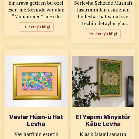
bir araya getiren bu özel
Serlevha Şehzade Mushafı
eser, merkezinde yer alan
tasarımından esinlenen
“Muhammed” lafzı ile
bu levha, hat sanatı ve
manevi bir anlam
tezhip detaylarıyla
detaylı bilgi
taşırken; çevresindeki
hazırlanmıştır. Simetrik
detaylı bilgi
detaylı tezhip motifleriyle
desenleri ve altın
göz alıcı bir sanat
tonlarıyla dekoratif bir
anlayışı sunar. KOD: 0114
görünüm sunar. KOD:
SANATKÂR: Hat: Nakşî,
0115 SANATKÂR:
Tezhip: Elmas
Şekerzâde ÖLÇÜLER:
KARAFAZLI ÖLÇÜLER:
42x50 ESER
47x47 ESER
ÖZELLİKLERİ: Tıpkı
ÖZELLİKLERİ: Orijinal
Basım
Vavlar Hüsn-ü Hat
El Yapımı Minyatür
Levha
Kâbe Levha
Vav harfinin estetik
Klasik İslami sanatın