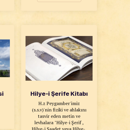
ğur
i
üretilen ve ülkemizi temsil
ek
lık
eden 100 minyatür eserden
,
,
oluşan bu koleksiyon
,
hazırlanmıştır.
.
nat
,
n
eri
eden
n
aat
r
ür
rtı
gezi
si
Hilye-i Şerife Kitabı
i
H.z Peygamber'imiz
ri,
(s.s.v)'nin fiziki ve ahlakını
an
tasvir eden metin ve
nat
levhalara "Hilye-i Şerif ,
Hilye-i Saadet veya Hilye-i