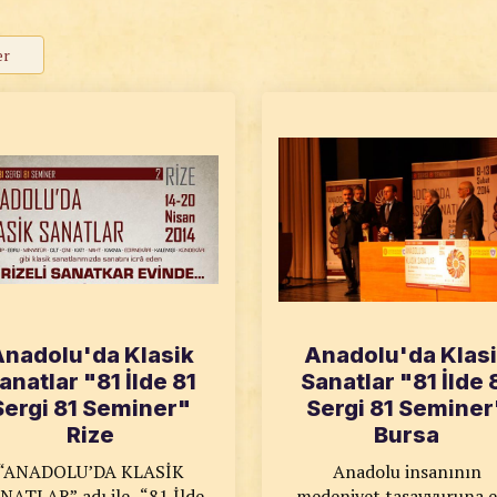
er
nadolu'da Klasik
Anadolu'da Klas
anatlar "81 İlde 81
Sanatlar "81 İlde 
Sergi 81 Seminer"
Sergi 81 Seminer
Rize
Bursa
“ANADOLU’DA KLASİK
Anadolu insanının
NATLAR” adı ile, “81 İlde
medeniyet tasavvuruna e