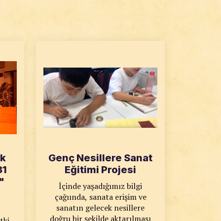
ik
Genç Nesillere Sanat
81
Eğitimi Projesi
"
İçinde yaşadığımız bilgi
çağıında, sanata erişim ve
sanatın gelecek nesillere
doğru bir şekilde aktarılması
tki