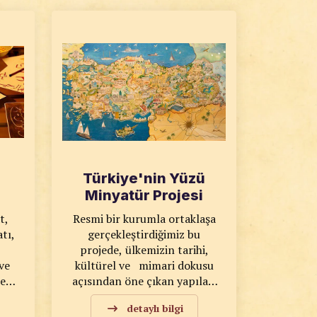
biçimleriyle harmanlayan
 Bu
bekliyor. Sanatkarlığın
sanatkârlarımızla, verilen
özünü anlamak isterseniz,
eğitimlerde tarihin izini
yan
“Usta Eller”in serüvenini
dikkatle sürecek ve
kaçırmayın.
sürdürmeye devam edecektir.
8
at:
ğı
ttat
r
Türkiye'nin Yüzü
e
zın
Minyatür Projesi
ram
t,
Resmi bir kurumla ortaklaşa
tı,
gerçekleştirdiğimiz bu
at
projede, ülkemizin tarihi,
da
ve
kültürel ve mimari dokusu
de,
eri,
açısından öne çıkan yapıları
nat
konu edilmektedir. Klasik
n
detaylı bilgi
sanatlarımız uygulanarak