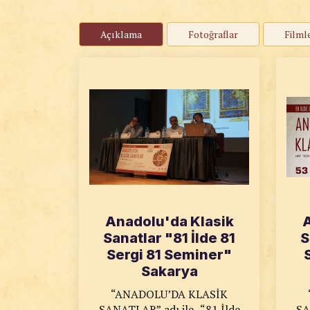
Açıklama
Fotoğraflar
Filml
Anadolu'da Klasik
A
Sanatlar "81 İlde 81
S
Sergi 81 Seminer"
Sakarya
“ANADOLU’DA KLASİK
SANATLAR” adı ile, “81 İlde
SA