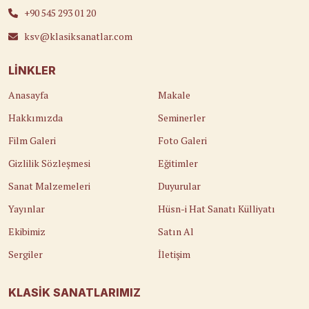
sülüs yazı geleneğini,
+90 545 293 01 20
günümüz teknolojilerinin
ksv@klasiksanatlar.com
sunduğu imkânlardan
yararlanarak geleneksel
estetik ile modern sunum
LINKLER
anlayışını bir araya
Anasayfa
Makale
getiren özgün eserlerle
yorumlamaktadır. Sanat
Hakkımızda
Seminerler
eğitimini geleneksel usta–
Film Galeri
Foto Galeri
çırak silsilesi içinde
sürdüren sanatçı, hat
Gizlilik Sözleşmesi
Eğitimler
sanatındaki icazetini Dr.
Sanat Malzemeleri
Duyurular
Ahmet Zeki YAVAŞ’tan
almıştır. Alanında pek
Yayınlar
Hüsn-i Hat Sanatı Külliyatı
çok hattat için rehber
Ekibimiz
Satın Al
kabul edilen Dr.YAVAŞ’ın
güçlü sanat anlayışı ve
Sergiler
İletişim
öğretici yaklaşımı,
sanatçının tüm estetik ve
KLASIK SANATLARIMIZ
teknik birikiminin