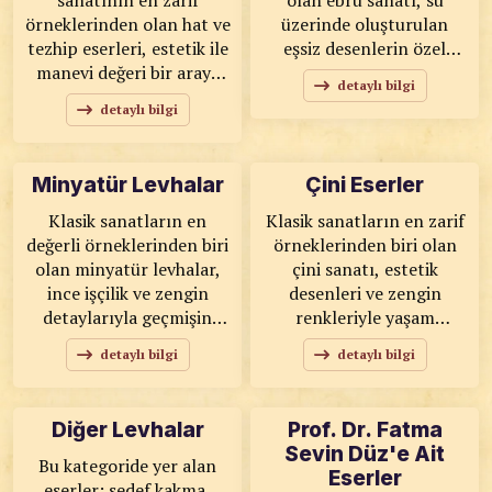
sanatının en zarif
olan ebru sanatı, su
örneklerinden olan hat ve
üzerinde oluşturulan
tezhip eserleri, estetik ile
eşsiz desenlerin özel
manevi değeri bir araya
tekniklerle yüzeye
detaylı bilgi
getirir. Hat sanatının
aktarılmasıyla hayat
detaylı bilgi
anlam yüklü yazıları,
bulur. Her biri kendine
tezhip sanatının ince
özgü renk ve desenlere
altın işlemeleri ve göz
sahip olan ebru levhalar,
Minyatür Levhalar
Çini Eserler
alıcı motifleriyle
yaşam alanlarınıza
birleşerek eşsiz bir görsel
sanatsal bir dokunuş ve
Klasik sanatların en
Klasik sanatların en zarif
uyum oluşturur.
estetik bir atmosfer
değerli örneklerinden biri
örneklerinden biri olan
kazandırır.
olan minyatür levhalar,
çini sanatı, estetik
ince işçilik ve zengin
desenleri ve zengin
detaylarıyla geçmişin
renkleriyle yaşam
kültürel mirasını
alanlarına özgün bir
detaylı bilgi
detaylı bilgi
günümüze taşır. Tarihi
dokunuş katar. El
sahneler, günlük yaşam
işçiliğiyle hazırlanan çini
tasvirleri ve estetik
eserler, kültürel mirası
Diğer Levhalar
Prof. Dr. Fatma
kompozisyonlarla
modern dekorasyon
Sevin Düz'e Ait
hazırlanan bu özel
anlayışıyla buluşturarak
Bu kategoride yer alan
Eserler
eserler, bulunduğu
ev ve ofisler için eşsiz
eserler; sedef kakma,