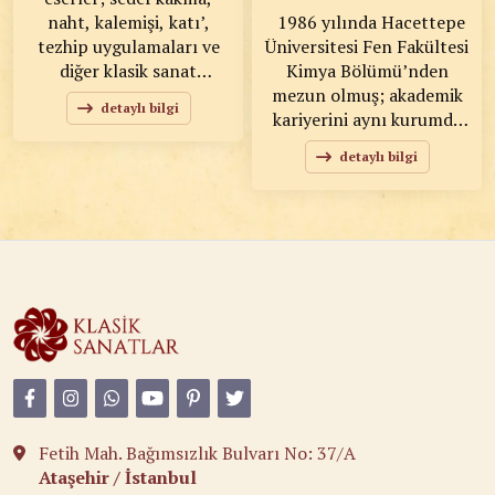
ortama sanatsal bir değer
sanat deneyimi sunar.
naht, kalemişi, katı’,
1986 yılında Hacettepe
katar.
tezhip uygulamaları ve
Üniversitesi Fen Fakültesi
diğer klasik sanat
Kimya Bölümü’nden
çalışmalarını
mezun olmuş; akademik
detaylı bilgi
kapsamaktadır. Klasik
kariyerini aynı kurumda
sanatlarımızın asırlardır
sürdürerek, 2004 yılında
detaylı bilgi
süregelen estetik
profesör unvanını
anlayışını yansıtan bu
almıştır. Halen Hacettepe
eserler, ustalık, sabır ve
Üniversitesi’nde öğretim
ince işçiliğin bir araya
üyesi olarak çalışmalarını
gelmesiyle ortaya
sürdürmektedir. Bilimsel
çıkmaktadır.
çalışmalarından gelen
analitik bakış açısını
sanatına da yansıtarak,
eserlerini klasik Türk-
İslam sanatları çizgisinde
şekillendirmektedir.
Özellikle hat sanatı
Fetih Mah. Bağımsızlık Bulvarı No: 37/A
üzerine yoğunlaşan
Ataşehir / İstanbul
SEVİN DÜZ; nesih ve