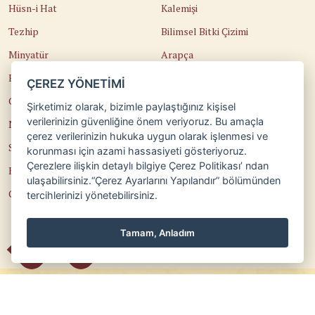
temelini oluşturur. Bu
Hüsn-i Hat
Kalemişi
süreçten önce hattat
Tezhip
Bilimsel Bitki Çizimi
Emrah GÖK’ten sülüs ve
celî sülüs, Selim
Minyatür
Arapça
TÜRKOĞLU’ndan ise
Ebru
Kaligrafi
nesih yazıları üzerine
ÇEREZ YÖNETİMİ
eğitim almıştır.
Çini
Osmanlı Türkçesi
Şirketimiz olarak, bizimle paylaştığınız kişisel
verilerinizin güvenliğine önem veriyoruz. Bu amaçla
Naht
Edirnekari
çerez verilerinizin hukuka uygun olarak işlenmesi ve
Sedef Kakma
Temel Sanat Eğitimi
korunması için azami hassasiyeti gösteriyoruz.
Çerezlere ilişkin detaylı bilgiye Çerez Politikası’ ndan
Katı'
Güzel Sanatlara Hazırlık
ulaşabilirsiniz.“Çerez Ayarlarını Yapılandır” bölümünden
Cilt
Teorik Eğitimler
tercihlerinizi yönetebilirsiniz.
Tamam, Anladım
Copyright ©2024 | Klasik Sanatlar tüm hakları saklıdır.