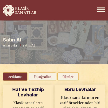
Satın Al
Anasayfa
Satın Al
Açıklama
Fotoğraflar
Filmler
Hat ve Tezhip
Ebru Levhalar
Levhalar
Klasik sanatlarının en
Klasik sanatların
zarif örneklerinden biri