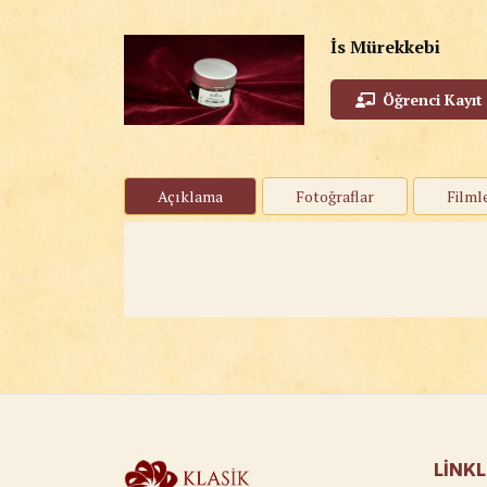
İs Mürekkebi
Öğrenci Kayıt
Açıklama
Fotoğraflar
Filml
LINK