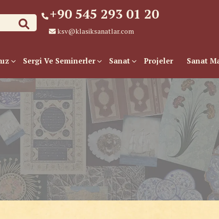
+90 545 293 01 20
ksv@klasiksanatlar.com
mız
Sergi Ve Seminerler
Sanat
Projeler
Sanat M