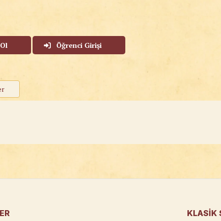
 Ol
Öğrenci Girişi
er
LER
KLASIK