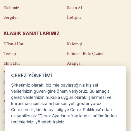
Ekibimiz
Satın Al
Sergiler
İletişim
KLASIK SANATLARIMIZ
Hüsn-i Hat
Kalemişi
Tezhip
Bilimsel Bitki Çizimi
Minyatür
Arapça
Ebru
Kaligrafi
ÇEREZ YÖNETİMİ
Çini
Osmanlı Türkçesi
Şirketimiz olarak, bizimle paylaştığınız kişisel
verilerinizin güvenliğine önem veriyoruz. Bu amaçla
Naht
Edirnekari
çerez verilerinizin hukuka uygun olarak işlenmesi ve
Sedef Kakma
Temel Sanat Eğitimi
korunması için azami hassasiyeti gösteriyoruz.
Çerezlere ilişkin detaylı bilgiye Çerez Politikası’ ndan
Katı'
Güzel Sanatlara Hazırlık
ulaşabilirsiniz.“Çerez Ayarlarını Yapılandır” bölümünden
Cilt
Teorik Eğitimler
tercihlerinizi yönetebilirsiniz.