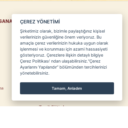
 SANATLARIMIZ
ÇEREZ YÖNETİMİ
Şirketimiz olarak, bizimle paylaştığınız kişisel
Kalemişi
verilerinizin güvenliğine önem veriyoruz. Bu
Bilimsel Bitki Çizimi
amaçla çerez verilerinizin hukuka uygun olarak
işlenmesi ve korunması için azami hassasiyeti
Arapça
gösteriyoruz. Çerezlere ilişkin detaylı bilgiye
Kaligrafi
Çerez Politikası’ ndan ulaşabilirsiniz.“Çerez
Ayarlarını Yapılandır” bölümünden tercihlerinizi
Osmanlı Türkçesi
yönetebilirsiniz.
Edirnekari
ma
Temel Sanat Eğitimi
Tamam, Anladım
Güzel Sanatlara Hazırlık
Teorik Eğitimler