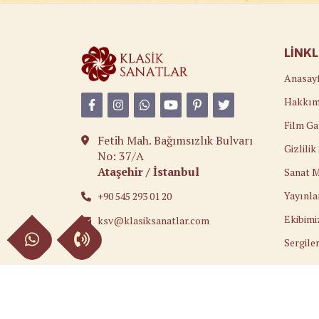
LINK
Anasay
Hakkım
Film Ga
Fetih Mah. Bağımsızlık Bulvarı
Gizlili
No: 37/A
Ataşehir / İstanbul
Sanat M
Yayınla
+90 545 293 01 20
Ekibimi
ksv@klasiksanatlar.com
Sergile