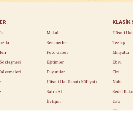
LER
KLASIK
fa
Makale
Hüsn-i Hat
ızda
Seminerler
Tezhip
leri
Foto Galeri
Minyatür
k Sözleşmesi
Eğitimler
Ebru
alzemeleri
Duyurular
Çini
r
Hüsn-i Hat Sanatı Külliyatı
Naht
z
Satın Al
Sedef Kak
r
İletişim
Katı'
Cilt