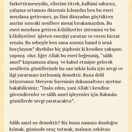
farkettirmeseydin, ellerimi titrek, kalbimi sabırsız,
çalışma ortamını düzensiz kılsaydın ben bu eseri
meydana getiremez, şu fâni dünyadan göçtükten
asırlar sonraki nesillere mesaj bırakamazdım. Bu
eseri meydana getiren kÄbiliyetler sistemini ve bu
kÄbiliyetleri işleten enerjiyi yaratan ve veren bizzat
sensin. Bu sebeple ben sana sonsuz hamd ü senâ
borçluyum” diyebilse hiç şüphesiz ki kendine yakışanı
yapmış olur. Eğer Allah bu eseri beğenmiş, “sâlih
amel” kapsamına almış ve kabul etmişse gelecek
nesillerin gönüllerinde bu san’atkâr kulu için sevgi ve
ilgi yaratmayı üstlenmiş demektir. Buna delil
istiyorsanız Meryem Suresinin doksanaltıncı ayetine
bakabilirsiniz: “Îmân eden, yani Allah’ı kendine
güvendirenler ve sâlih amel işleyenler için Rahmân
gönüllerde sevgi yaratacaktır”.
Sâlih amel ne demektir? Biz bunu namazı dosdoğru
kılmak, gününde oruç tutmak, malının zekâtını