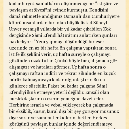
kadar birçok san’atkârın düşünmediği bir “istişâre ve
paylaşım atölyesi”ni evinde kurmuştu. Kendisini
dâmâ rahmetle andığımız Osmanlı’dan Cumhuriyet’e
köprü insanlardan biri olan büyük üstad Süheyl
Ünver yetmişli yıllarda bir yıl kadar çıkabilen Kök
dergisinde Sâmi Efendi hâtırâtını anlatırken şunları
naklediyor: “Yeni yapmayı düşündüğü bir eser
üzerinde en az bir hafta ön çalışma yaptıktan sonra
istife ilk şeklini verir, üç hafta süreyle o çalışmayı
gözünden uzak tutar. Çünkü böyle bir çalışmada göz
alışmıştır ve hataları görmez. Üç hafta sonra o
çalışmayı raftan indirir ve tekrar zihninde en küçük
pürüz kalmayıncaya kadar olgunlaştırır. Bu da
günlerce sürebilir. Fakat bu kadar çalışma Sâmî
Efendiyi iknâ etmeye yeterli değildir. Emsâli olan
meslekdaşlarını o eserin yemeğine davet eder.
Herbirine ısrarla ve vebal yükleyerek bu çalışmada
bir eksiklik, kusur, kural dışı bir şey görüyor musunuz
diye sorar ve samimi tenkidlerini bekler. Herkes
görüşünü paylaşır, bunlar içinde değerlendirmeye