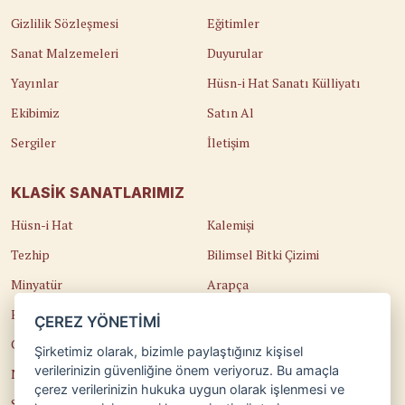
Gizlilik Sözleşmesi
Eğitimler
Sanat Malzemeleri
Duyurular
Yayınlar
Hüsn-i Hat Sanatı Külliyatı
Ekibimiz
Satın Al
Sergiler
İletişim
KLASIK SANATLARIMIZ
Hüsn-i Hat
Kalemişi
Tezhip
Bilimsel Bitki Çizimi
Minyatür
Arapça
Ebru
Kaligrafi
ÇEREZ YÖNETİMİ
Çini
Osmanlı Türkçesi
Şirketimiz olarak, bizimle paylaştığınız kişisel
verilerinizin güvenliğine önem veriyoruz. Bu amaçla
Naht
Edirnekari
çerez verilerinizin hukuka uygun olarak işlenmesi ve
Sedef Kakma
Temel Sanat Eğitimi