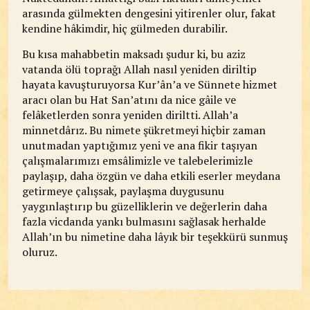
arasında gülmekten dengesini yitirenler olur, fakat
kendine hâkimdir, hiç gülmeden durabilir.
Bu kısa mahabbetin maksadı şudur ki, bu aziz
vatanda ölü toprağı Allah nasıl yeniden diriltip
hayata kavuşturuyorsa Kur’ân’a ve Sünnete hizmet
aracı olan bu Hat San’atını da nice gâile ve
felâketlerden sonra yeniden diriltti. Allah’a
minnetdârız. Bu nimete şükretmeyi hiçbir zaman
unutmadan yaptığımız yeni ve ana fikir taşıyan
çalışmalarımızı emsâlimizle ve talebelerimizle
paylaşıp, daha özgün ve daha etkili eserler meydana
getirmeye çalışsak, paylaşma duygusunu
yaygınlaştırıp bu güzelliklerin ve değerlerin daha
fazla vicdanda yankı bulmasını sağlasak herhalde
Allah’ın bu nimetine daha lâyık bir teşekkürü sunmuş
oluruz.