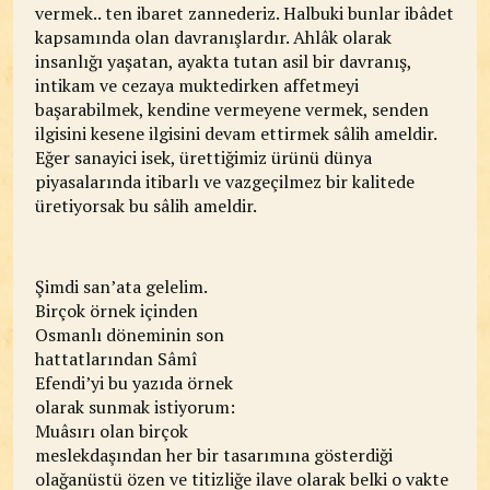
vermek.. ten ibaret zannederiz. Halbuki bunlar ibâdet
kapsamında olan davranışlardır. Ahlâk olarak
insanlığı yaşatan, ayakta tutan asil bir davranış,
intikam ve cezaya muktedirken affetmeyi
başarabilmek, kendine vermeyene vermek, senden
ilgisini kesene ilgisini devam ettirmek sâlih ameldir.
Eğer sanayici isek, ürettiğimiz ürünü dünya
piyasalarında itibarlı ve vazgeçilmez bir kalitede
üretiyorsak bu sâlih ameldir.
Şimdi san’ata gelelim.
Birçok örnek içinden
Osmanlı döneminin son
hattatlarından Sâmî
Efendi’yi bu yazıda örnek
olarak sunmak istiyorum:
Muâsırı olan birçok
meslekdaşından her bir tasarımına gösterdiği
olağanüstü özen ve titizliğe ilave olarak belki o vakte