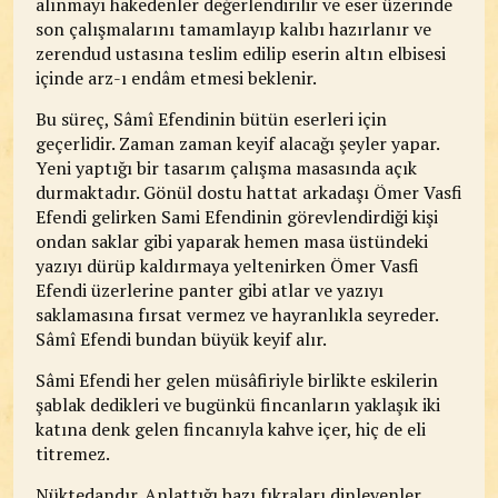
alınmayı hakedenler değerlendirilir ve eser üzerinde
son çalışmalarını tamamlayıp kalıbı hazırlanır ve
zerendud ustasına teslim edilip eserin altın elbisesi
içinde arz-ı endâm etmesi beklenir.
Bu süreç, Sâmî Efendinin bütün eserleri için
geçerlidir. Zaman zaman keyif alacağı şeyler yapar.
Yeni yaptığı bir tasarım çalışma masasında açık
durmaktadır. Gönül dostu hattat arkadaşı Ömer Vasfi
Efendi gelirken Sami Efendinin görevlendirdiği kişi
ondan saklar gibi yaparak hemen masa üstündeki
yazıyı dürüp kaldırmaya yeltenirken Ömer Vasfi
Efendi üzerlerine panter gibi atlar ve yazıyı
saklamasına fırsat vermez ve hayranlıkla seyreder.
Sâmî Efendi bundan büyük keyif alır.
Sâmi Efendi her gelen müsâfiriyle birlikte eskilerin
şablak dedikleri ve bugünkü fincanların yaklaşık iki
katına denk gelen fincanıyla kahve içer, hiç de eli
titremez.
Nüktedandır. Anlattığı bazı fıkraları dinleyenler