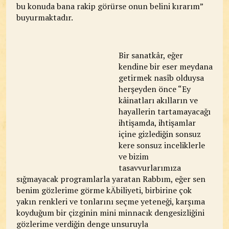
bu konuda bana rakip görürse onun belini kırarım”
buyurmaktadır.
Bir sanatkâr, eğer
kendine bir eser meydana
getirmek nasîb olduysa
herşeyden önce “Ey
kâinatları akılların ve
hayallerin tartamayacağı
ihtişamda, ihtişamlar
içine gizlediğin sonsuz
kere sonsuz inceliklerle
ve bizim
tasavvurlarımıza
sığmayacak programlarla yaratan Rabbım, eğer sen
benim gözlerime görme kÄbiliyeti, birbirine çok
yakın renkleri ve tonlarını seçme yeteneği, karşıma
koyduğum bir çizginin mini minnacık dengesizliğini
gözlerime verdiğin denge unsuruyla