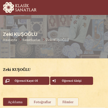
Zeki KUŞOĞLU
Anasayfa
Sanatkarlar
Zeki KUŞOĞLU
Zeki KUŞOĞLU
Öğrenci Kayıt Ol
Öğrenci Girişi
Açıklama
Fotoğraflar
Filmler