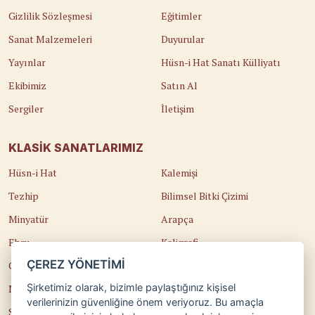
Gizlilik Sözleşmesi
Eğitimler
Sanat Malzemeleri
Duyurular
Yayınlar
Hüsn-i Hat Sanatı Külliyatı
Ekibimiz
Satın Al
Sergiler
İletişim
KLASIK SANATLARIMIZ
Hüsn-i Hat
Kalemişi
Tezhip
Bilimsel Bitki Çizimi
Minyatür
Arapça
Ebru
Kaligrafi
ÇEREZ YÖNETİMİ
Çini
Osmanlı Türkçesi
Şirketimiz olarak, bizimle paylaştığınız kişisel
Naht
Edirnekari
verilerinizin güvenliğine önem veriyoruz. Bu amaçla
Sedef Kakma
Temel Sanat Eğitimi